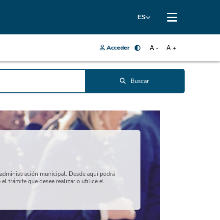
ES
Acceder
A
A
-
+
Buscar
a administración municipal. Desde aquí podrá
l trámite que desee realizar o utilice el