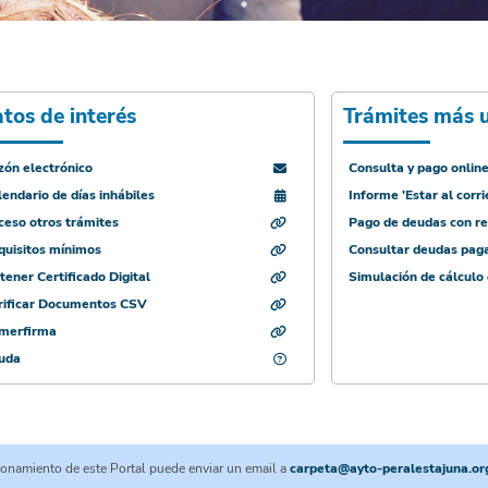
tos de interés
Trámites más u
zón electrónico
Consulta y pago onlin
endario de días inhábiles
Informe 'Estar al corri
ceso otros trámites
Pago de deudas con re
quisitos mínimos
Consultar deudas pag
ener Certificado Digital
Simulación de cálculo 
rificar Documentos CSV
merfirma
uda
cionamiento de este Portal puede enviar un email a
carpeta@ayto-peralestajuna.or