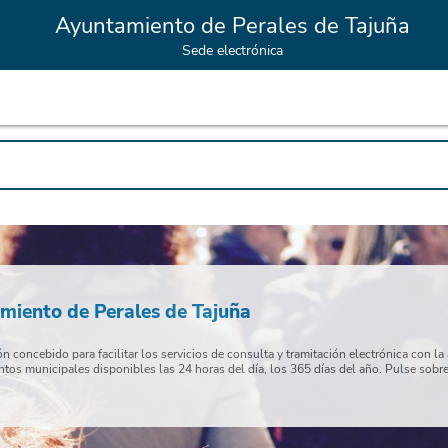
Ayuntamiento de Perales de Tajuña
Sede electrónica
amiento de Perales de Tajuña
 concebido para facilitar los servicios de consulta y tramitación electrónica con l
ntos municipales disponibles las 24 horas del día, los 365 días del año. Pulse sobre e