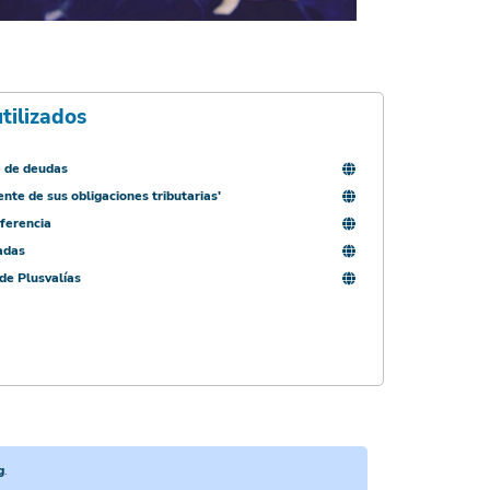
tilizados
e de deudas
ente de sus obligaciones tributarias'
ferencia
adas
de Plusvalías
g
.